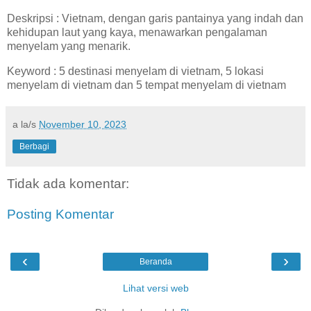
Deskripsi : Vietnam, dengan garis pantainya yang indah dan
kehidupan laut yang kaya, menawarkan pengalaman
menyelam yang menarik.
Keyword : 5 destinasi menyelam di vietnam, 5 lokasi
menyelam di vietnam dan 5 tempat menyelam di vietnam
a la/s
November 10, 2023
Berbagi
Tidak ada komentar:
Posting Komentar
‹
›
Beranda
Lihat versi web