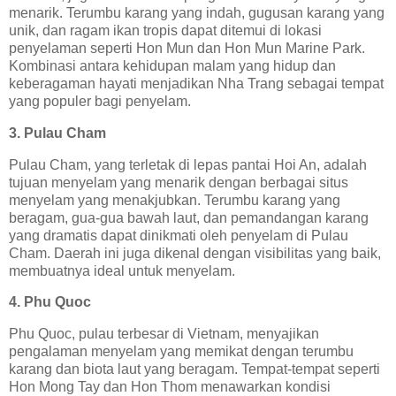
menarik. Terumbu karang yang indah, gugusan karang yang
unik, dan ragam ikan tropis dapat ditemui di lokasi
penyelaman seperti Hon Mun dan Hon Mun Marine Park.
Kombinasi antara kehidupan malam yang hidup dan
keberagaman hayati menjadikan Nha Trang sebagai tempat
yang populer bagi penyelam.
3. Pulau Cham
Pulau Cham, yang terletak di lepas pantai Hoi An, adalah
tujuan menyelam yang menarik dengan berbagai situs
menyelam yang menakjubkan. Terumbu karang yang
beragam, gua-gua bawah laut, dan pemandangan karang
yang dramatis dapat dinikmati oleh penyelam di Pulau
Cham. Daerah ini juga dikenal dengan visibilitas yang baik,
membuatnya ideal untuk menyelam.
4. Phu Quoc
Phu Quoc, pulau terbesar di Vietnam, menyajikan
pengalaman menyelam yang memikat dengan terumbu
karang dan biota laut yang beragam. Tempat-tempat seperti
Hon Mong Tay dan Hon Thom menawarkan kondisi