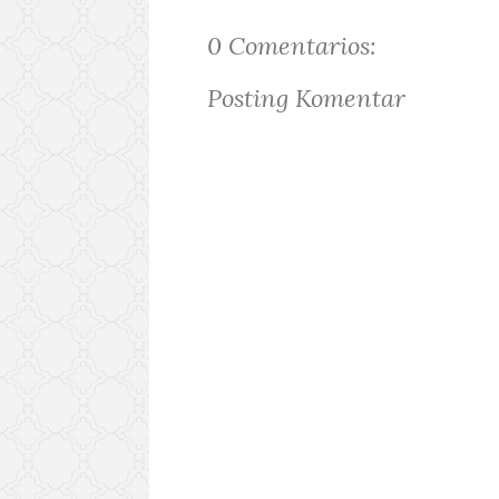
0 Comentarios:
Posting Komentar