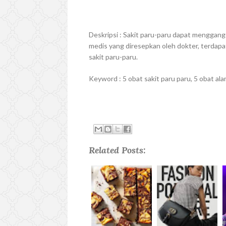
Deskripsi : Sakit paru-paru dapat menggan
medis yang diresepkan oleh dokter, terda
sakit paru-paru.
Keyword : 5 obat sakit paru paru, 5 obat ala
Related Posts: