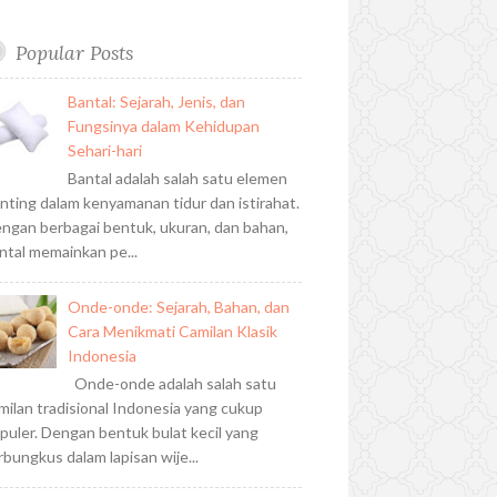
Popular Posts
Bantal: Sejarah, Jenis, dan
Fungsinya dalam Kehidupan
Sehari-hari
Bantal adalah salah satu elemen
nting dalam kenyamanan tidur dan istirahat.
ngan berbagai bentuk, ukuran, dan bahan,
ntal memainkan pe...
Onde-onde: Sejarah, Bahan, dan
Cara Menikmati Camilan Klasik
Indonesia
Onde-onde adalah salah satu
milan tradisional Indonesia yang cukup
puler. Dengan bentuk bulat kecil yang
rbungkus dalam lapisan wije...