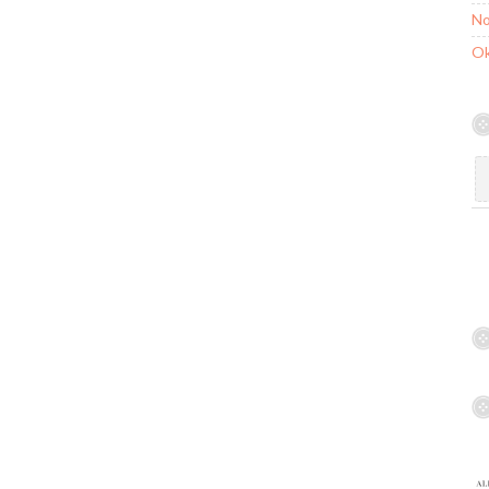
No
Ok