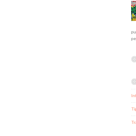
pu
pe
In
Ti
Tr