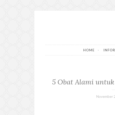
S
k
i
p
t
HOME
INFO
o
c
o
n
t
5 Obat Alami untuk
e
n
t
November 2