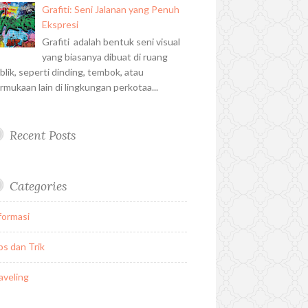
Grafiti: Seni Jalanan yang Penuh
Ekspresi
Grafiti adalah bentuk seni visual
yang biasanya dibuat di ruang
blik, seperti dinding, tembok, atau
rmukaan lain di lingkungan perkotaa...
Recent Posts
Categories
formasi
ps dan Trik
aveling