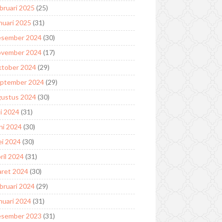
bruari 2025
(25)
nuari 2025
(31)
sember 2024
(30)
vember 2024
(17)
tober 2024
(29)
ptember 2024
(29)
ustus 2024
(30)
li 2024
(31)
ni 2024
(30)
i 2024
(30)
ril 2024
(31)
ret 2024
(30)
bruari 2024
(29)
nuari 2024
(31)
sember 2023
(31)