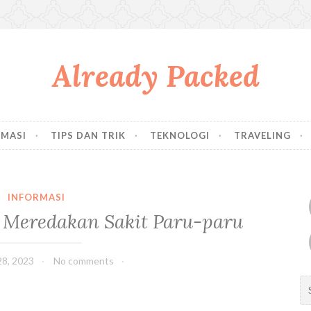
Already Packed
RMASI
TIPS DAN TRIK
TEKNOLOGI
TRAVELING
INFORMASI
 Meredakan Sakit Paru-paru
8, 2023
No comments
S
e