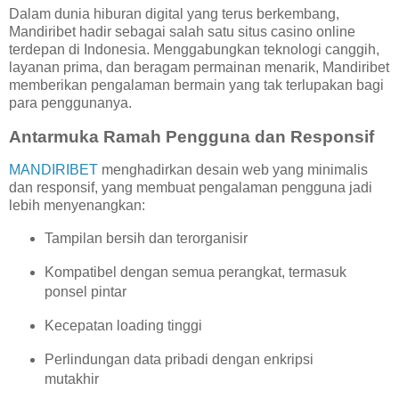
Dalam dunia hiburan digital yang terus berkembang,
Mandiribet hadir sebagai salah satu situs casino online
terdepan di Indonesia. Menggabungkan teknologi canggih,
layanan prima, dan beragam permainan menarik, Mandiribet
memberikan pengalaman bermain yang tak terlupakan bagi
para penggunanya.
Antarmuka Ramah Pengguna dan Responsif
MANDIRIBET
menghadirkan desain web yang minimalis
dan responsif, yang membuat pengalaman pengguna jadi
lebih menyenangkan:
Tampilan bersih dan terorganisir
Kompatibel dengan semua perangkat, termasuk
ponsel pintar
Kecepatan loading tinggi
Perlindungan data pribadi dengan enkripsi
mutakhir