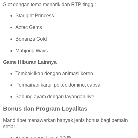
Slot dengan tema menarik dan RTP tinggi:
Starlight Princess
Aztec Gems
Bonanza Gold
Mahjong Ways
Game Hiburan Lainnya
Tembak ikan dengan animasi keren
Permainan kartu: poker, domino, capsa
Sabung ayam dengan tayangan live
Bonus dan Program Loyalitas
Mandiribet menawarkan banyak jenis bonus bagi pemain
setia:
Bonus deposit awal 100%