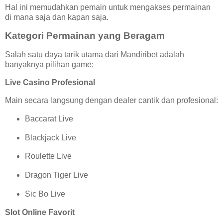
Hal ini memudahkan pemain untuk mengakses permainan
di mana saja dan kapan saja.
Kategori Permainan yang Beragam
Salah satu daya tarik utama dari Mandiribet adalah
banyaknya pilihan game:
Live Casino Profesional
Main secara langsung dengan dealer cantik dan profesional:
Baccarat Live
Blackjack Live
Roulette Live
Dragon Tiger Live
Sic Bo Live
Slot Online Favorit