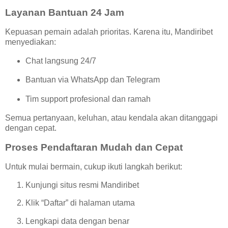
Layanan Bantuan 24 Jam
Kepuasan pemain adalah prioritas. Karena itu, Mandiribet
menyediakan:
Chat langsung 24/7
Bantuan via WhatsApp dan Telegram
Tim support profesional dan ramah
Semua pertanyaan, keluhan, atau kendala akan ditanggapi
dengan cepat.
Proses Pendaftaran Mudah dan Cepat
Untuk mulai bermain, cukup ikuti langkah berikut:
Kunjungi situs resmi Mandiribet
Klik “Daftar” di halaman utama
Lengkapi data dengan benar