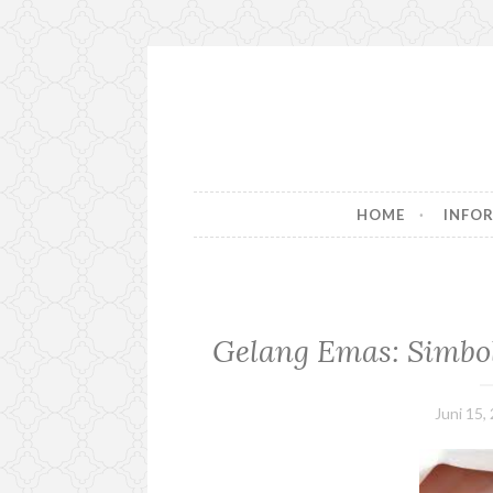
S
k
i
p
t
HOME
INFO
o
c
o
n
t
Gelang Emas: Simb
e
n
t
Juni 15,