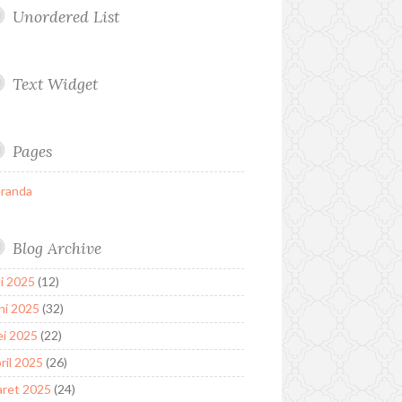
Unordered List
Text Widget
Pages
randa
Blog Archive
li 2025
(12)
ni 2025
(32)
i 2025
(22)
ril 2025
(26)
ret 2025
(24)