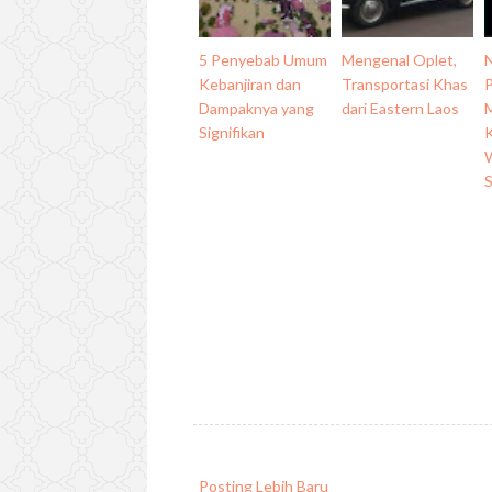
5 Penyebab Umum
Mengenal Oplet,
Kebanjiran dan
Transportasi Khas
P
Dampaknya yang
dari Eastern Laos
Signifikan
S
Posting Lebih Baru