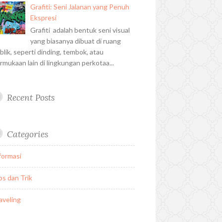
Grafiti: Seni Jalanan yang Penuh
Ekspresi
Grafiti adalah bentuk seni visual
yang biasanya dibuat di ruang
blik, seperti dinding, tembok, atau
rmukaan lain di lingkungan perkotaa...
Recent Posts
Categories
formasi
ps dan Trik
aveling