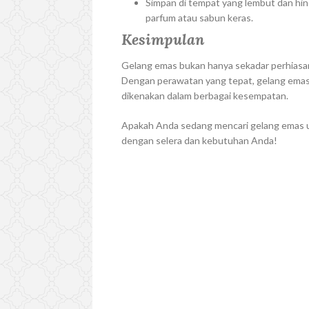
Simpan di tempat yang lembut dan hin
parfum atau sabun keras.
Kesimpulan
Gelang emas bukan hanya sekadar perhiasan, 
Dengan perawatan yang tepat, gelang emas 
dikenakan dalam berbagai kesempatan.
Apakah Anda sedang mencari gelang emas un
dengan selera dan kebutuhan Anda!