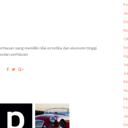
Fe
Ja
De
No
Ok
Se
rhiasan yang memiliki nilai estetika dan ekonomi tinggi.
asdan perhiasan
Ag
Ju
Ju
Me
Ap
Ma
Fe
Ja
De