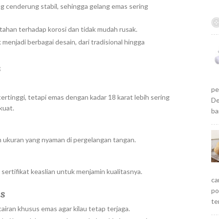
ang cenderung stabil, sehingga gelang emas sering
 tahan terhadap korosi dan tidak mudah rusak.
menjadi berbagai desain, dari tradisional hingga
s
pe
ertinggi, tetapi emas dengan kadar 18 karat lebih sering
De
kuat.
ba
an ukuran yang nyaman di pergelangan tangan.
sertifikat keaslian untuk menjamin kualitasnya.
ca
po
s
te
iran khusus emas agar kilau tetap terjaga.