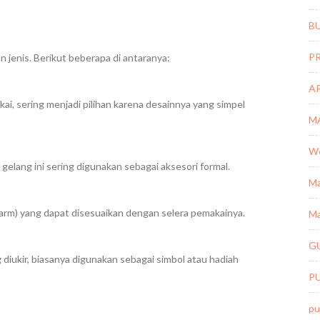
B
P
 jenis. Berikut beberapa di antaranya:
A
gkai, sering menjadi pilihan karena desainnya yang simpel
MA
We
gelang ini sering digunakan sebagai aksesori formal.
Ma
(charm) yang dapat disesuaikan dengan selera pemakainya.
Ma
G
g diukir, biasanya digunakan sebagai simbol atau hadiah
P
pu