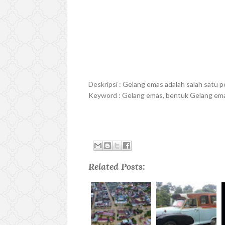
Deskripsi : Gelang emas adalah salah satu pe
Keyword : Gelang emas, bentuk Gelang em
Related Posts: