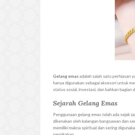
Gelang emas
adalah salah satu perhiasan ya
hanya digunakan sebagai aksesori untuk mem
status sosial, investasi, dan bahkan bagian d
Sejarah Gelang Emas
Penggunaan gelang emas telah ada sejak z
dikenakan oleh kalangan bangsawan dan seri
memiliki makna spiritual dan sering digunak
pernikahan.