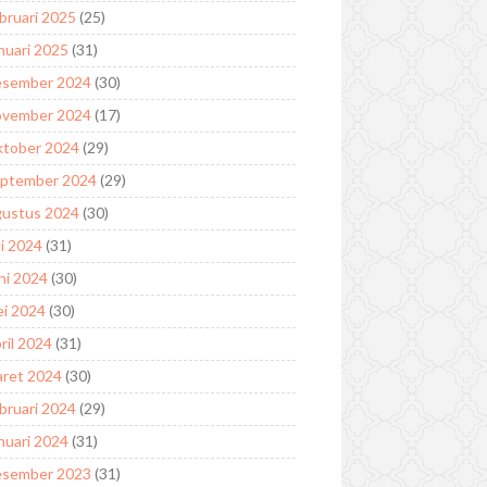
bruari 2025
(25)
nuari 2025
(31)
sember 2024
(30)
vember 2024
(17)
tober 2024
(29)
ptember 2024
(29)
ustus 2024
(30)
li 2024
(31)
ni 2024
(30)
i 2024
(30)
ril 2024
(31)
ret 2024
(30)
bruari 2024
(29)
nuari 2024
(31)
sember 2023
(31)