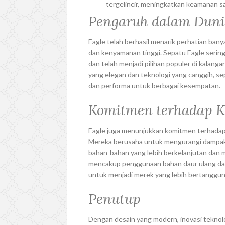
tergelincir, meningkatkan keamanan sa
Pengaruh dalam Duni
Eagle telah berhasil menarik perhatian ba
dan kenyamanan tinggi. Sepatu Eagle sering
dan telah menjadi pilihan populer di kalan
yang elegan dan teknologi yang canggih, s
dan performa untuk berbagai kesempatan.
Komitmen terhadap K
Eagle juga menunjukkan komitmen terhadap k
Mereka berusaha untuk mengurangi dampak
bahan-bahan yang lebih berkelanjutan dan men
mencakup penggunaan bahan daur ulang dan
untuk menjadi merek yang lebih bertanggun
Penutup
Dengan desain yang modern, inovasi teknol