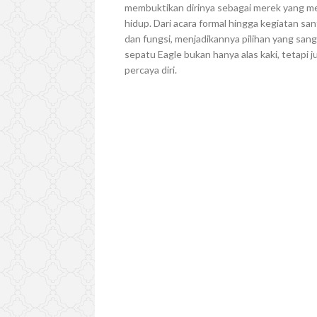
membuktikan dirinya sebagai merek yang me
hidup. Dari acara formal hingga kegiatan sa
dan fungsi, menjadikannya pilihan yang san
sepatu Eagle bukan hanya alas kaki, tetapi j
percaya diri.