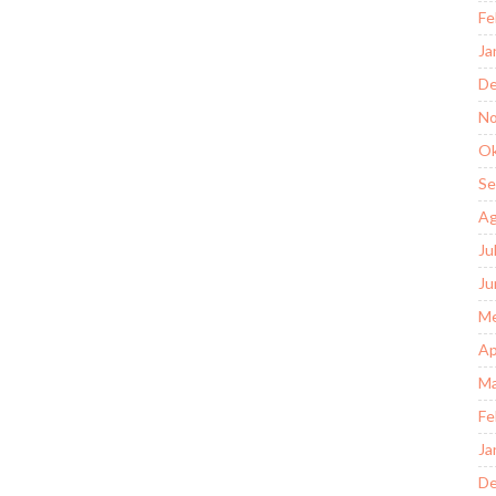
Fe
Ja
De
No
Ok
Se
Ag
Ju
Ju
Me
Ap
Ma
Fe
Ja
De