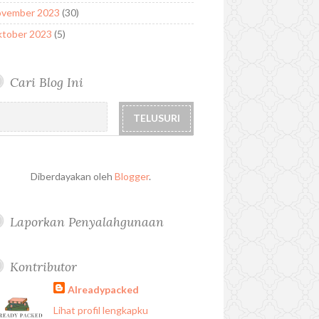
vember 2023
(30)
tober 2023
(5)
Cari Blog Ini
Diberdayakan oleh
Blogger
.
Laporkan Penyalahgunaan
Kontributor
Alreadypacked
Lihat profil lengkapku