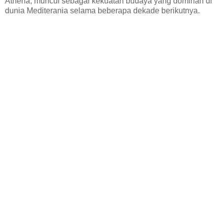
Athena, muncul sebagai kekuatan budaya yang dominan di
dunia Mediterania selama beberapa dekade berikutnya.