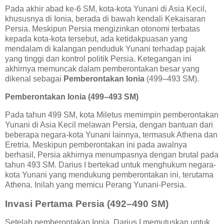
Pada akhir abad ke-6 SM, kota-kota Yunani di Asia Kecil,
khususnya di Ionia, berada di bawah kendali Kekaisaran
Persia. Meskipun Persia mengizinkan otonomi terbatas
kepada kota-kota tersebut, ada ketidakpuasan yang
mendalam di kalangan penduduk Yunani terhadap pajak
yang tinggi dan kontrol politik Persia. Ketegangan ini
akhirnya memuncak dalam pemberontakan besar yang
dikenal sebagai
Pemberontakan Ionia
(499–493 SM).
Pemberontakan Ionia (499–493 SM)
Pada tahun 499 SM, kota Miletus memimpin pemberontakan
Yunani di Asia Kecil melawan Persia, dengan bantuan dari
beberapa negara-kota Yunani lainnya, termasuk Athena dan
Eretria. Meskipun pemberontakan ini pada awalnya
berhasil, Persia akhirnya menumpasnya dengan brutal pada
tahun 493 SM. Darius I bertekad untuk menghukum negara-
kota Yunani yang mendukung pemberontakan ini, terutama
Athena. Inilah yang memicu Perang Yunani-Persia.
Invasi Pertama Persia (492–490 SM)
Setelah pemberontakan Ionia, Darius I memutuskan untuk