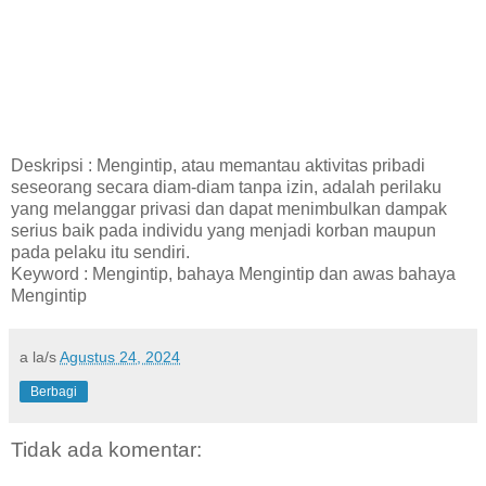
Deskripsi : Mengintip, atau memantau aktivitas pribadi
seseorang secara diam-diam tanpa izin, adalah perilaku
yang melanggar privasi dan dapat menimbulkan dampak
serius baik pada individu yang menjadi korban maupun
pada pelaku itu sendiri.
Keyword : Mengintip, bahaya Mengintip dan awas bahaya
Mengintip
a la/s
Agustus 24, 2024
Berbagi
Tidak ada komentar: