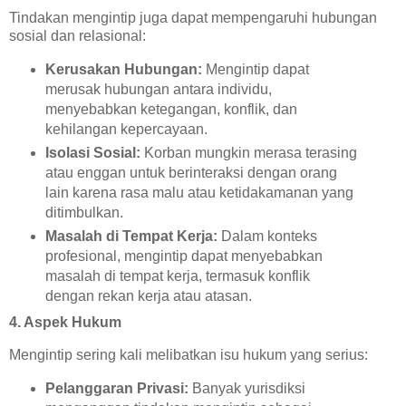
Tindakan mengintip juga dapat mempengaruhi hubungan
sosial dan relasional:
Kerusakan Hubungan:
Mengintip dapat
merusak hubungan antara individu,
menyebabkan ketegangan, konflik, dan
kehilangan kepercayaan.
Isolasi Sosial:
Korban mungkin merasa terasing
atau enggan untuk berinteraksi dengan orang
lain karena rasa malu atau ketidakamanan yang
ditimbulkan.
Masalah di Tempat Kerja:
Dalam konteks
profesional, mengintip dapat menyebabkan
masalah di tempat kerja, termasuk konflik
dengan rekan kerja atau atasan.
4.
Aspek Hukum
Mengintip sering kali melibatkan isu hukum yang serius:
Pelanggaran Privasi:
Banyak yurisdiksi