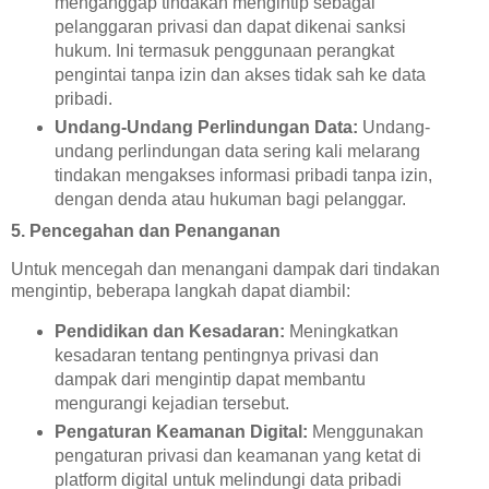
menganggap tindakan mengintip sebagai
pelanggaran privasi dan dapat dikenai sanksi
hukum. Ini termasuk penggunaan perangkat
pengintai tanpa izin dan akses tidak sah ke data
pribadi.
Undang-Undang Perlindungan Data:
Undang-
undang perlindungan data sering kali melarang
tindakan mengakses informasi pribadi tanpa izin,
dengan denda atau hukuman bagi pelanggar.
5.
Pencegahan dan Penanganan
Untuk mencegah dan menangani dampak dari tindakan
mengintip, beberapa langkah dapat diambil:
Pendidikan dan Kesadaran:
Meningkatkan
kesadaran tentang pentingnya privasi dan
dampak dari mengintip dapat membantu
mengurangi kejadian tersebut.
Pengaturan Keamanan Digital:
Menggunakan
pengaturan privasi dan keamanan yang ketat di
platform digital untuk melindungi data pribadi