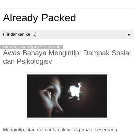
Already Packed
▼
Sabtu, 24 Agustus 2024
Awas Bahaya Mengintip: Dampak Sosial
dan Psikologisv
Mengintip, atau memantau aktivitas pribadi seseorang