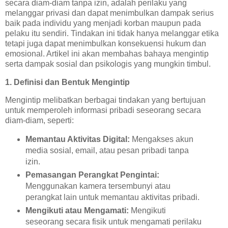
secara diam-diam tanpa izin, adalah perilaku yang
melanggar privasi dan dapat menimbulkan dampak serius
baik pada individu yang menjadi korban maupun pada
pelaku itu sendiri. Tindakan ini tidak hanya melanggar etika
tetapi juga dapat menimbulkan konsekuensi hukum dan
emosional. Artikel ini akan membahas bahaya mengintip
serta dampak sosial dan psikologis yang mungkin timbul.
1.
Definisi dan Bentuk Mengintip
Mengintip melibatkan berbagai tindakan yang bertujuan
untuk memperoleh informasi pribadi seseorang secara
diam-diam, seperti:
Memantau Aktivitas Digital:
Mengakses akun
media sosial, email, atau pesan pribadi tanpa
izin.
Pemasangan Perangkat Pengintai:
Menggunakan kamera tersembunyi atau
perangkat lain untuk memantau aktivitas pribadi.
Mengikuti atau Mengamati:
Mengikuti
seseorang secara fisik untuk mengamati perilaku