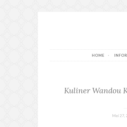
S
k
i
p
t
HOME
INFO
o
c
o
n
t
Kuliner Wandou K
e
n
t
Mei 27,