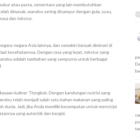
ubur atau pasta, sementara yang lain membutuhkan
telah dimasak, wandou sering dicampur dengan gula, susu,
asa dan tekstur.
egara-negara Asia lainnya, dan semakin banyak diminati di
faat kesehatannya. Dengan rasa yang lezat, tekstur yang
pe
, wandou adalah tambahan yang sempurna untuk berbagai
De
.
ba
kayaan kuliner Tiongkok. Dengan kandungan nutrisi yang
 wandou telah menjadi salah satu bahan makanan yang paling
ruh dunia. Jadi, jika Anda memiliki kesempatan untuk mencicipi
tannya yang autentik dan bergizi.
ca
po
te