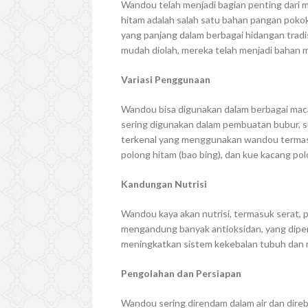
Wandou telah menjadi bagian penting dari
hitam adalah salah satu bahan pangan poko
yang panjang dalam berbagai hidangan tradi
mudah diolah, mereka telah menjadi bahan 
Variasi Penggunaan
Wandou bisa digunakan dalam berbagai mac
sering digunakan dalam pembuatan bubur, s
terkenal yang menggunakan wandou termasu
polong hitam (bao bing), dan kue kacang pol
Kandungan Nutrisi
Wandou kaya akan nutrisi, termasuk serat, p
mengandung banyak antioksidan, yang diper
meningkatkan sistem kekebalan tubuh dan m
Pengolahan dan Persiapan
Wandou sering direndam dalam air dan dire