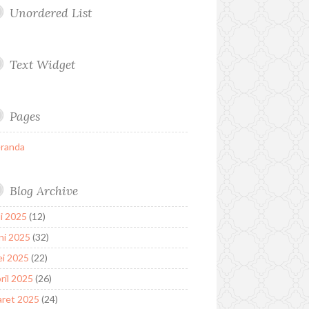
Unordered List
Text Widget
Pages
randa
Blog Archive
li 2025
(12)
ni 2025
(32)
i 2025
(22)
ril 2025
(26)
ret 2025
(24)