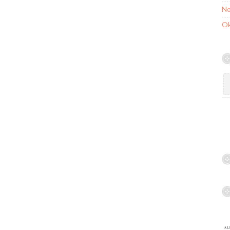
No
Ok