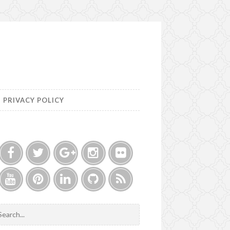
PRIVACY POLICY
F
T
G
I
F
a
w
o
n
l
c
i
o
s
i
Y
P
L
G
F
e
t
g
t
c
o
i
i
i
e
b
t
l
a
k
u
n
n
t
e
o
e
e
g
r