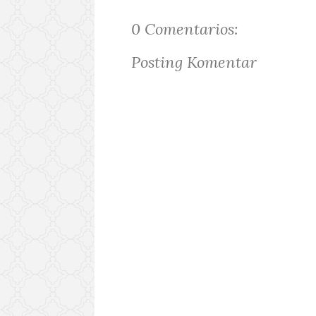
0 Comentarios:
Posting Komentar