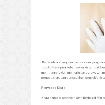
Kista adalah benjolan berisi cairan yang da
tubuh. Meskipun kebanyakan kista tidak be
mengganggu dan memerlukan perawatan medis
pengobatan, dan pencegahan penyakit kista
Penyebab Kista
Kista dapat disebabkan oleh berbagai fakto