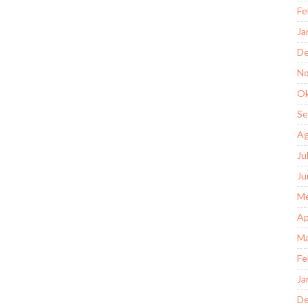
Fe
Ja
De
No
Ok
Se
Ag
Ju
Ju
Me
Ap
Ma
Fe
Ja
De