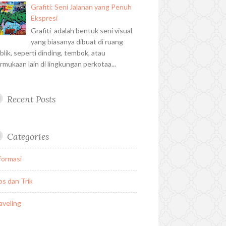
Grafiti: Seni Jalanan yang Penuh
Ekspresi
Grafiti adalah bentuk seni visual
yang biasanya dibuat di ruang
blik, seperti dinding, tembok, atau
rmukaan lain di lingkungan perkotaa...
Recent Posts
Categories
formasi
ps dan Trik
aveling