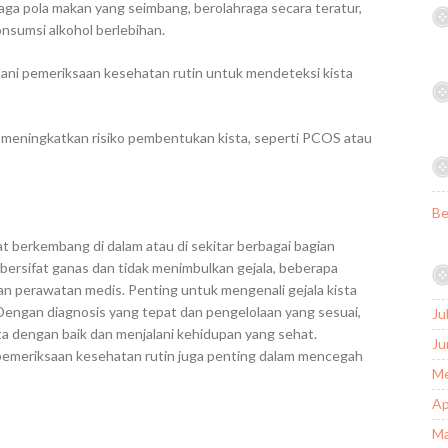
a pola makan yang seimbang, berolahraga secara teratur,
nsumsi alkohol berlebihan.
lani pemeriksaan kesehatan rutin untuk mendeteksi kista
 meningkatkan risiko pembentukan kista, seperti PCOS atau
Be
pat berkembang di dalam atau di sekitar berbagai bagian
 bersifat ganas dan tidak menimbulkan gejala, beberapa
 perawatan medis. Penting untuk mengenali gejala kista
 Dengan diagnosis yang tepat dan pengelolaan yang sesuai,
Ju
ta dengan baik dan menjalani kehidupan yang sehat.
Ju
emeriksaan kesehatan rutin juga penting dalam mencegah
Me
Ap
Ma