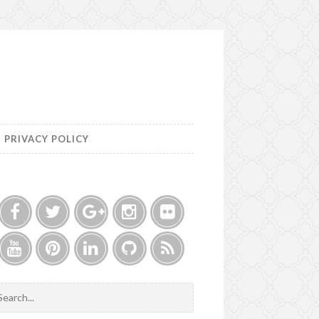
PRIVACY POLICY
F
T
G
I
F
a
w
o
n
l
c
i
o
s
i
Y
P
L
G
F
e
t
g
t
c
o
i
i
i
e
b
t
l
a
k
u
n
n
t
e
o
e
e
g
r