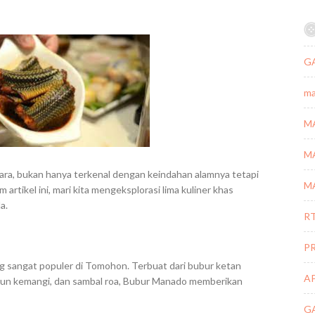
a
r
c
h
G
f
o
ma
r
:
M
M
ara, bukan hanya terkenal dengan keindahan alamnya tetapi
M
 artikel ini, mari kita mengeksplorasi lima kuliner khas
a.
R
P
 sangat populer di Tomohon. Terbuat dari bubur ketan
A
 daun kemangi, dan sambal roa, Bubur Manado memberikan
GA