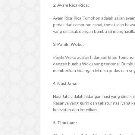
2. Ayam Rica-Rica:
Ayam Rica-Rica Tomohon adalah sajian aya
pedas dari campuran cabai, tomat, dan ba
yang dimasak dengan bumbu ini menghasilka
3. Paniki Woku:
Paniki Woku adalah hidangan khas Tomohon 
dengan bumbu Woku yang terkenal. Bumbu Wok
memberikan hidangan ini rasa pedas dan seg
4. Nasi Jaha:
Nasi Jaha adalah hidangan nasi yang dimasak
Rasanya yang gurih dan tekstur nasi yang 
kelezatan dan keunikan.
5. Tinutuan: