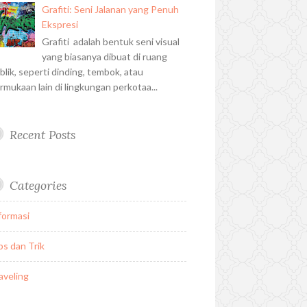
Grafiti: Seni Jalanan yang Penuh
Ekspresi
Grafiti adalah bentuk seni visual
yang biasanya dibuat di ruang
blik, seperti dinding, tembok, atau
rmukaan lain di lingkungan perkotaa...
Recent Posts
Categories
formasi
ps dan Trik
aveling