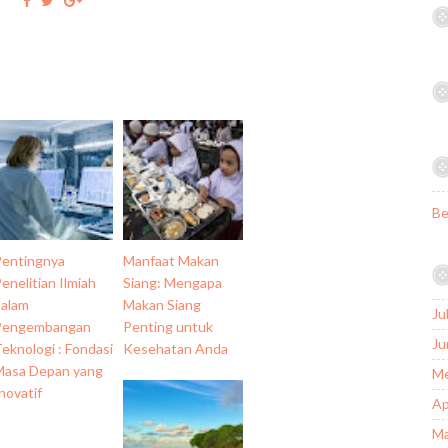
Be
Pentingnya
Manfaat Makan
enelitian Ilmiah
Siang: Mengapa
dalam
Makan Siang
Ju
Pengembangan
Penting untuk
Ju
eknologi : Fondasi
Kesehatan Anda
Masa Depan yang
Me
novatif
Ap
Ma