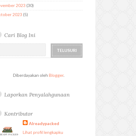
vember 2023
(30)
tober 2023
(5)
Cari Blog Ini
Diberdayakan oleh
Blogger
.
Laporkan Penyalahgunaan
Kontributor
Alreadypacked
Lihat profil lengkapku