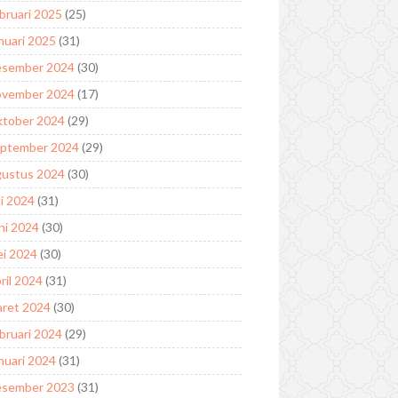
bruari 2025
(25)
nuari 2025
(31)
sember 2024
(30)
vember 2024
(17)
tober 2024
(29)
ptember 2024
(29)
ustus 2024
(30)
li 2024
(31)
ni 2024
(30)
i 2024
(30)
ril 2024
(31)
ret 2024
(30)
bruari 2024
(29)
nuari 2024
(31)
sember 2023
(31)