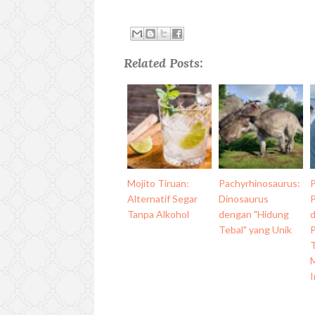
Related Posts:
Mojito Tiruan:
Pachyrhinosaurus:
Alternatif Segar
Dinosaurus
P
Tanpa Alkohol
dengan "Hidung
Tebal" yang Unik
T
I