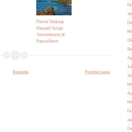
Fe
Ja
Pantai Tanjung
De
Kasuari: Surga
No
Tersembunyi di
Ok
Papua Barat
Se
Ag
Ju
Beranda
Posting Lama
Ju
Me
Ap
Ma
Fe
Ja
De