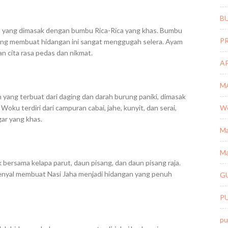
B
m yang dimasak dengan bumbu Rica-Rica yang khas. Bumbu
P
wang membuat hidangan ini sangat menggugah selera. Ayam
n cita rasa pedas dan nikmat.
A
MA
yang terbuat dari daging dan darah burung paniki, dimasak
u terdiri dari campuran cabai, jahe, kunyit, dan serai,
We
ar yang khas.
Ma
Ma
 bersama kelapa parut, daun pisang, dan daun pisang raja.
kenyal membuat Nasi Jaha menjadi hidangan yang penuh
G
P
pu