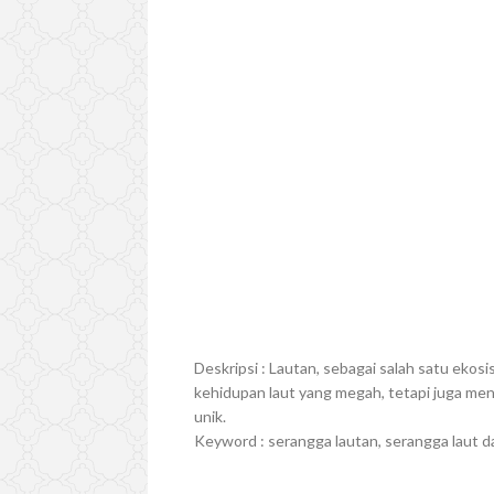
Deskripsi : Lautan, sebagai salah satu ekosi
kehidupan laut yang megah, tetapi juga men
unik.
Keyword : serangga lautan, serangga laut 