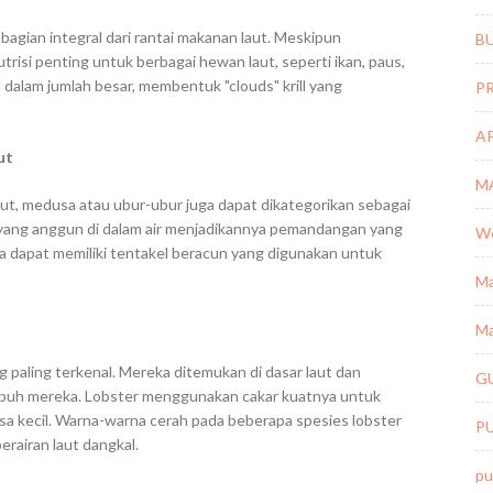
i bagian integral dari rantai makanan laut. Meskipun
B
trisi penting untuk berbagai hewan laut, seperti ikan, paus,
dalam jumlah besar, membentuk "clouds" krill yang
P
A
ut
MA
ut, medusa atau ubur-ubur juga dapat dikategorikan sebagai
 yang anggun di dalam air menjadikannya pemandangan yang
We
a dapat memiliki tentakel beracun yang digunakan untuk
Ma
Ma
g paling terkenal. Mereka ditemukan di dasar laut dan
G
tubuh mereka. Lobster menggunakan cakar kuatnya untuk
kecil. Warna-warna cerah pada beberapa spesies lobster
P
rairan laut dangkal.
pu