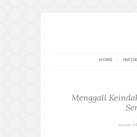
S
k
i
p
t
HOME
INFO
o
c
o
n
t
Menggali Keind
e
n
Se
t
Januari 1