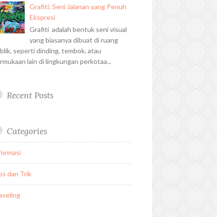
Grafiti: Seni Jalanan yang Penuh
Ekspresi
Grafiti adalah bentuk seni visual
yang biasanya dibuat di ruang
blik, seperti dinding, tembok, atau
rmukaan lain di lingkungan perkotaa...
Recent Posts
Categories
formasi
ps dan Trik
aveling