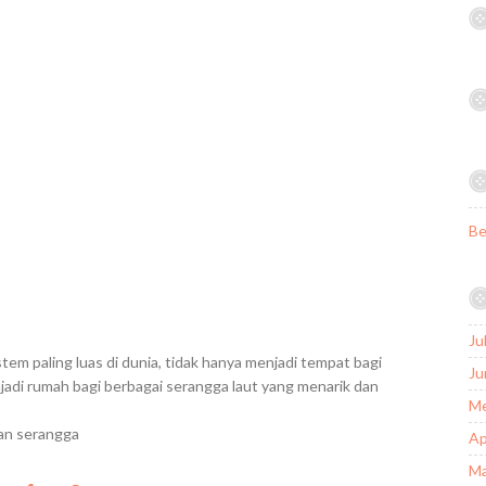
Be
Ju
stem paling luas di dunia, tidak hanya menjadi tempat bagi
Ju
jadi rumah bagi berbagai serangga laut yang menarik dan
Me
dan serangga
Ap
Ma