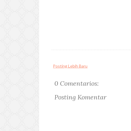
Posting Lebih Baru
0 Comentarios:
Posting Komentar