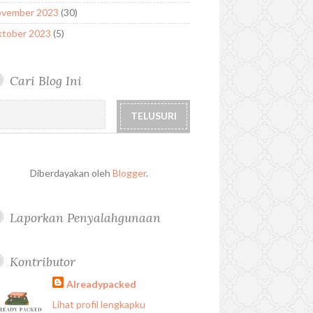
vember 2023
(30)
tober 2023
(5)
Cari Blog Ini
Diberdayakan oleh
Blogger
.
Laporkan Penyalahgunaan
Kontributor
Alreadypacked
Lihat profil lengkapku