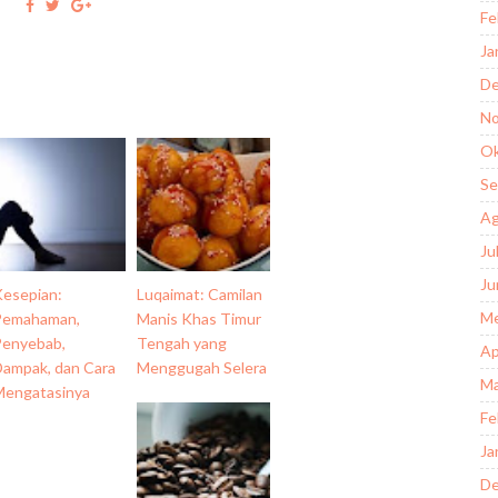
Fe
Ja
De
No
Ok
Se
Ag
Ju
Ju
Kesepian:
Luqaimat: Camilan
Me
Pemahaman,
Manis Khas Timur
Penyebab,
Tengah yang
Ap
Dampak, dan Cara
Menggugah Selera
Ma
Mengatasinya
Fe
Ja
De