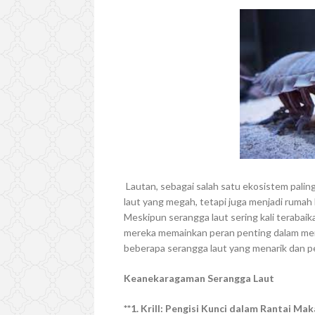
Lautan, sebagai salah satu ekosistem paling
laut yang megah, tetapi juga menjadi rumah 
Meskipun serangga laut sering kali terabaik
mereka memainkan peran penting dalam menj
beberapa serangga laut yang menarik dan p
Keanekaragaman Serangga Laut
**1. Krill: Pengisi Kunci dalam Rantai Ma