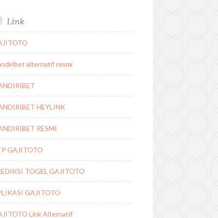
t
t
k
h
d
o
r
P
r
u
e
e
u
k
l
a
Link
b
r
d
b
u
m
e
e
i
s
AJITOTO
s
n
t
ndiribet alternatif resmi
ANDIRIBET
ANDIRIBET HEYLINK
ANDIRIBET RESMI
TP GAJITOTO
REDIKSI TOGEL GAJITOTO
PLIKASI GAJITOTO
JITOTO Link Alternatif