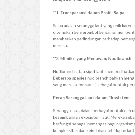
**1. Transparansi dalam Profil: Salpa
Salpa adalah serangga laut yang unik karen
ditemukan bergerombol bersama, membentuk 
memberikan perlindungan terhadap pemang
mereka.
**2. Mimikri yang Menawan: Nudibranch
Nudibranch, atau siput laut, memperlihatka
Beberapa spesies nudibranch bahkan menga
yang mereka konsumsi, sebagai bentuk perta
Peran Serangga Laut dalam Ekosistem
Serangga laut, dalam berbagai bentuk dan 
keseimbangan ekosistem laut. Mereka sebag
berfungsi sebagai pemangsa bagi organisme
kompleksitas dan keindahan kehidupan laut