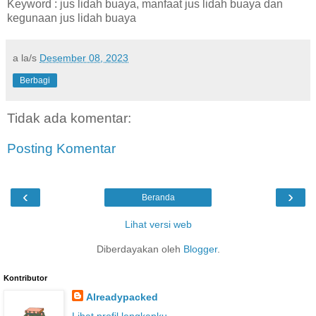
Keyword : jus lidah buaya, manfaat jus lidah buaya dan
kegunaan jus lidah buaya
a la/s
Desember 08, 2023
Berbagi
Tidak ada komentar:
Posting Komentar
‹
›
Beranda
Lihat versi web
Diberdayakan oleh
Blogger
.
Kontributor
Alreadypacked
Lihat profil lengkapku